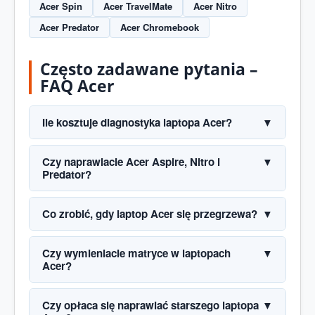
Acer Spin
Acer TravelMate
Acer Nitro
Acer Predator
Acer Chromebook
Często zadawane pytania –
FAQ Acer
Ile kosztuje diagnostyka laptopa Acer?
▼
Diagnostyka laptopa Acer w serwisie AdeeSoft jest
Czy naprawiacie Acer Aspire, Nitro i
▼
płatna i wynosi około 99 zł. Po diagnostyce
Predator?
przedstawiamy dokładną wycenę naprawy.
Tak, naprawiamy laptopy Acer Aspire, Extensa,
Co zrobić, gdy laptop Acer się przegrzewa?
▼
Swift, TravelMate, Nitro, Predator i inne serie Acer.
Wykonujemy naprawy sprzętowe, modernizacje
Najczęściej konieczne jest czyszczenie układu
Czy wymieniacie matryce w laptopach
▼
oraz usługi systemowe.
chłodzenia, wymiana pasty termoprzewodzącej,
Acer?
sprawdzenie wentylatora oraz test temperatur
procesora i karty graficznej.
Tak, wymieniamy matryce w laptopach Acer po
Czy opłaca się naprawiać starszego laptopa
▼