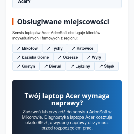
pęknięciu, zalaniu, migotaniu, pasach na ekranie,
Acer?
braku podświetlenia lub całkowitym braku obrazu.
W wielu przypadkach tak. Starszy Acer po
Obsługiwane miejscowości
wymianie dysku na SSD, rozbudowie RAM i
czyszczeniu chłodzenia może działać znacznie
Serwis laptopów Acer AdeeSoft obsługuje klientów
szybciej. Przy droższych usterkach informujemy,
indywidualnych i firmowych z regionu:
czy naprawa jest opłacalna.
📍 Mikołów
📍 Tychy
📍 Katowice
📍 Łaziska Górne
📍 Orzesze
📍 Wyry
📍 Gostyń
📍 Bieruń
📍 Lędziny
📍 Śląsk
Twój laptop Acer wymaga
naprawy?
Zadzwoń lub przyjedź do serwisu AdeeSoft w
Mikołowie. Diagnostyka laptopa Acer kosztuje
około 99 zł, a wycenę naprawy otrzymasz
przed rozpoczęciem prac.