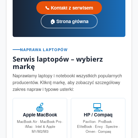
📞 Kontakt z serwisem
🏠 Strona główna
NAPRAWA LAPTOPÓW
Serwis laptopów – wybierz
markę
Naprawiamy laptopy i notebooki wszystkich popularnych
producentów. Kliknij markę, aby zobaczyć szczegółowy
zakres napraw i typowe usterki:
🍎
💻
Apple MacBook
HP / Compaq
MacBook Air · MacBook Pro ·
Pavilion · ProBook ·
iMac · Intel & Apple
EliteBook · Envy · Spectre ·
M1/M2/M3
Omen · Compaq