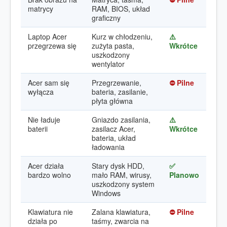
matrycy
RAM, BIOS, układ
graficzny
Laptop Acer
Kurz w chłodzeniu,
⚠️
przegrzewa się
zużyta pasta,
Wkrótce
uszkodzony
wentylator
Acer sam się
Przegrzewanie,
⛔ Pilne
wyłącza
bateria, zasilanie,
płyta główna
Nie ładuje
Gniazdo zasilania,
⚠️
baterii
zasilacz Acer,
Wkrótce
bateria, układ
ładowania
Acer działa
Stary dysk HDD,
✅
bardzo wolno
mało RAM, wirusy,
Planowo
uszkodzony system
Windows
Klawiatura nie
Zalana klawiatura,
⛔ Pilne
działa po
taśmy, zwarcia na