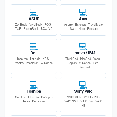
💻
💻
ASUS
Acer
ZenBook · VivoBook · ROG ·
Aspire · Extensa · TravelMate
TUF · ExpertBook · UX32VD
· Swift · Nitro · Predator
💻
💻
Dell
Lenovo / IBM
Inspiron · Latitude · XPS ·
ThinkPad · IdeaPad · Yoga ·
Vostro · Precision · G-Series
Legion · V-Series · IBM
ThinkPad
💻
💻
Toshiba
Sony Vaio
Satellite · Qosmio · Portégé ·
VAIO VGN · VAIO VPC ·
Tecra · Dynabook
VAIO SVT · VAIO Pro · VAIO
Fit