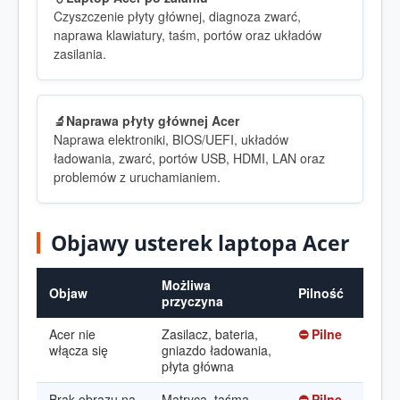
Czyszczenie płyty głównej, diagnoza zwarć,
naprawa klawiatury, taśm, portów oraz układów
zasilania.
🔬
Naprawa płyty głównej Acer
Naprawa elektroniki, BIOS/UEFI, układów
ładowania, zwarć, portów USB, HDMI, LAN oraz
problemów z uruchamianiem.
Objawy usterek laptopa Acer
Możliwa
Objaw
Pilność
przyczyna
Acer nie
Zasilacz, bateria,
⛔ Pilne
włącza się
gniazdo ładowania,
płyta główna
Brak obrazu na
Matryca, taśma,
⛔ Pilne