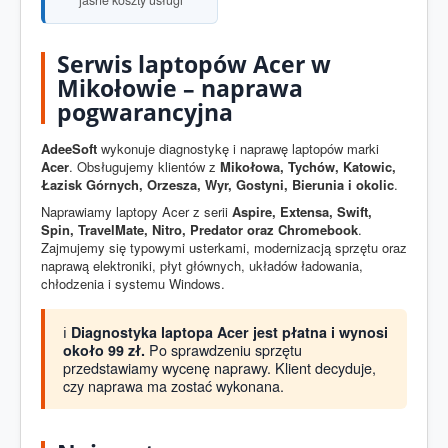
jasne koszty usługi
Serwis laptopów Acer w
Mikołowie – naprawa
pogwarancyjna
AdeeSoft
wykonuje diagnostykę i naprawę laptopów marki
Acer
. Obsługujemy klientów z
Mikołowa, Tychów, Katowic,
Łazisk Górnych, Orzesza, Wyr, Gostyni, Bierunia i okolic
.
Naprawiamy laptopy Acer z serii
Aspire, Extensa, Swift,
Spin, TravelMate, Nitro, Predator oraz Chromebook
.
Zajmujemy się typowymi usterkami, modernizacją sprzętu oraz
naprawą elektroniki, płyt głównych, układów ładowania,
chłodzenia i systemu Windows.
ℹ️
Diagnostyka laptopa Acer jest płatna i wynosi
Po sprawdzeniu sprzętu
około 99 zł.
przedstawiamy wycenę naprawy. Klient decyduje,
czy naprawa ma zostać wykonana.