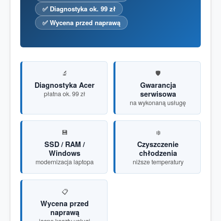
✅ Diagnostyka ok. 99 zł
✅ Wycena przed naprawą
🔬
🛡️
Diagnostyka Acer
Gwarancja
serwisowa
płatna ok. 99 zł
na wykonaną usługę
💾
❄️
SSD / RAM /
Czyszczenie
Windows
chłodzenia
modernizacja laptopa
niższe temperatury
📋
Wycena przed
naprawą