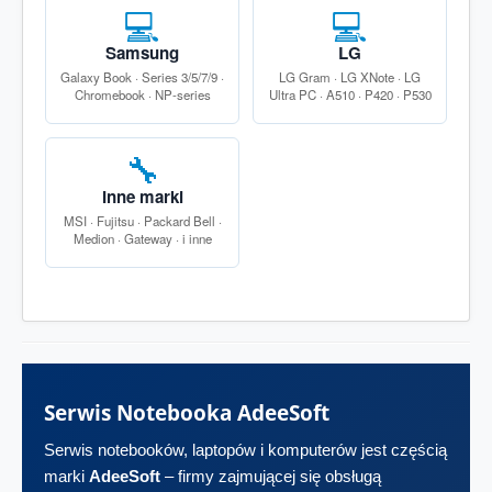
💻
💻
Samsung
LG
Galaxy Book · Series 3/5/7/9 ·
LG Gram · LG XNote · LG
Chromebook · NP-series
Ultra PC · A510 · P420 · P530
🔧
Inne marki
MSI · Fujitsu · Packard Bell ·
Medion · Gateway · i inne
Serwis Notebooka AdeeSoft
Serwis notebooków, laptopów i komputerów jest częścią
marki
AdeeSoft
– firmy zajmującej się obsługą